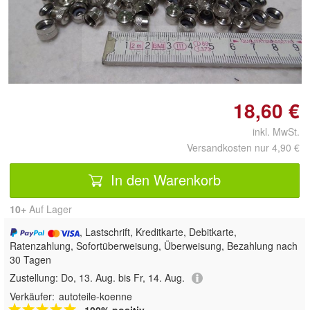
Doppelt antippen zum
vergrößern
18,60 €
inkl. MwSt.
Versandkosten nur 4,90 €
In den Warenkorb
10+
Auf Lager
, Lastschrift, Kreditkarte, Debitkarte,
Ratenzahlung, Sofortüberweisung, Überweisung, Bezahlung nach
30 Tagen
Zustellung:
Do, 13. Aug. bis Fr, 14. Aug.
Verkäufer:
autoteile-koenne