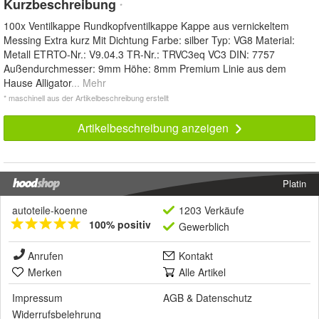
Kurzbeschreibung
*
100x Ventilkappe Rundkopfventilkappe Kappe aus vernickeltem
Messing Extra kurz Mit Dichtung Farbe: silber Typ: VG8 Material:
Metall ETRTO-Nr.: V9.04.3 TR-Nr.: TRVC3eq VC3 DIN: 7757
Außendurchmesser: 9mm Höhe: 8mm Premium Linie aus dem
Hause Alligator
... Mehr
* maschinell aus der Artikelbeschreibung erstellt
Artikelbeschreibung anzeigen
Platin
autoteile-koenne
1203 Verkäufe
100% positiv
Gewerblich
Anrufen
Kontakt
Merken
Alle Artikel
Impressum
AGB
&
Datenschutz
Widerrufsbelehrung