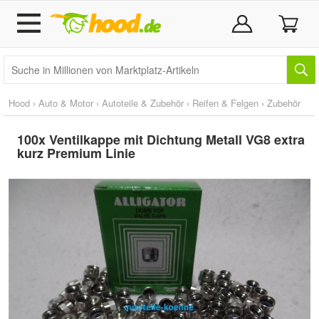
Hood
›
Auto & Motor
›
Autoteile & Zubehör
›
Reifen & Felgen
›
Zubehör
100x Ventilkappe mit Dichtung Metall VG8 extra
kurz Premium Linie