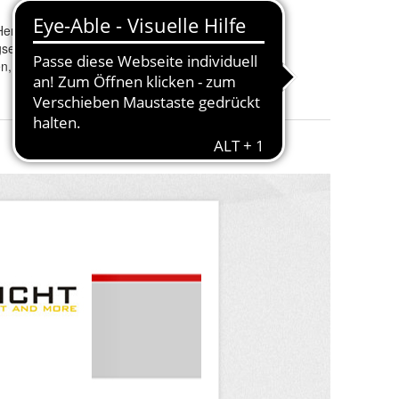
ersteller
Maßeinheit
:
Einheit
einheit (VPE) mit 100 Stück Inhalt
en, flammwidrig