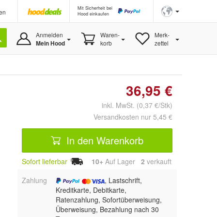
Mit Sicherheit bei
en
Hood einkaufen
Anmelden
Waren-
Merk-
Mein Hood
korb
zettel
36,95 €
inkl. MwSt. (0,37 €/Stk)
Versandkosten nur 5,45 €
In den Warenkorb
Sofort lieferbar
10+
Auf Lager
2
 verkauft
Zahlung
, Lastschrift,
Kreditkarte, Debitkarte,
Ratenzahlung, Sofortüberweisung,
Überweisung, Bezahlung nach 30