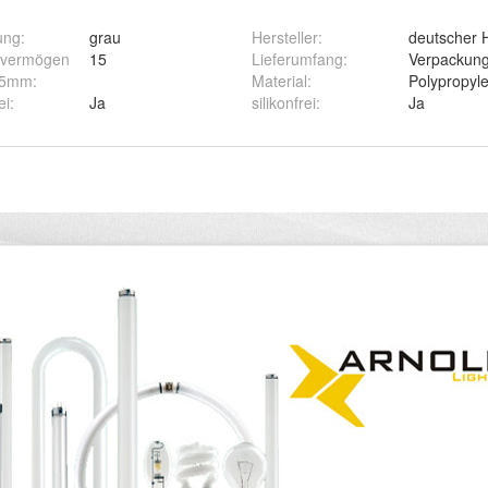
ung
:
grau
Hersteller
:
deutscher H
svermögen
15
Lieferumfang
:
Verpackungs
,5mm
:
Material
:
Polypropyl
ei
:
Ja
silikonfrei
:
Ja