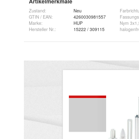
Artikelmerkmale
Zustand:
Neu
Farbricht
GTIN / EAN:
4260030981557
Fassung
Marke:
HUP
Nym 3x1
Hersteller Nr.:
15222 / 309115
halogenfr