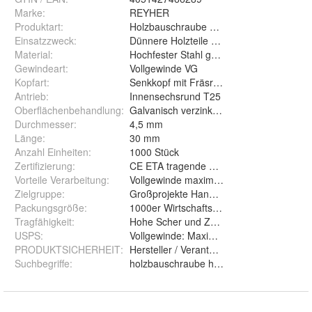
Marke:
REYHER
Produktart
:
Holzbauschraube SeKo Vollgewinde VG
Einsatzzweck
:
Dünnere Holzteile mit voller Gewindever
Material
:
Hochfester Stahl galvanisch verzinkt
Gewindeart
:
Vollgewinde VG
Kopfart
:
Senkkopf mit Fräsrippen
Antrieb
:
Innensechsrund T25
Oberflächenbehandlung
:
Galvanisch verzinkt vz
Durchmesser
:
4,5 mm
Länge
:
30 mm
Anzahl Einheiten
:
1000 Stück
Zertifizierung
:
CE ETA tragende Holzbau
Vorteile Verarbeitung
:
Vollgewinde maximale Haltekraft spaltfrei
Zielgruppe
:
Großprojekte Handwerker Profis Heimwe
Packungsgröße
:
1000er Wirtschaftspack
Tragfähigkeit
:
Hohe Scher und Zugfestigkeit
USPS
:
Vollgewinde: Maximale HaltekraftVerzink
PRODUKTSICHERHEIT
:
Hersteller / Verantwortliche PersonF. 
Suchbegriffe
:
holzbauschraube holz bau schraube seko v