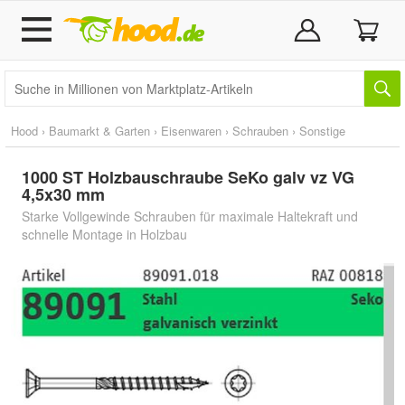
Hood
›
Baumarkt & Garten
›
Eisenwaren
›
Schrauben
›
Sonstige
1000 ST Holzbauschraube SeKo galv vz VG
4,5x30 mm
Starke Vollgewinde Schrauben für maximale Haltekraft und
schnelle Montage in Holzbau