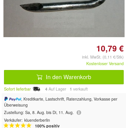
Doppelt antippen zum
vergrößern
10,79 €
inkl. MwSt. (0,11 €/Stk)
Kostenloser Versand
In den Warenkorb
Sofort lieferbar
4
Auf Lager
1
 verkauft
, Kreditkarte, Lastschrift, Ratenzahlung, Vorkasse per
Überweisung
Zustellung:
Sa, 8. Aug. bis Di, 11. Aug.
Verkäufer:
kluenderberlin
100% positiv