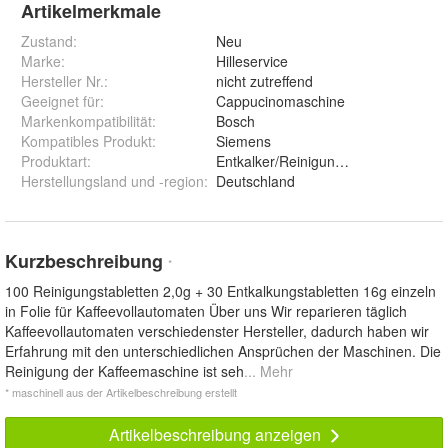
Artikelmerkmale
Zustand:
Neu
Marke:
Hilleservice
Hersteller Nr.:
nicht zutreffend
Geeignet für
:
Cappucinomaschine
Markenkompatibilität
:
Bosch
Kompatibles Produkt
:
Siemens
Produktart
:
Entkalker/Reinigungstabs
Herstellungsland und -region
:
Deutschland
Kurzbeschreibung
*
100 Reinigungstabletten 2,0g + 30 Entkalkungstabletten 16g einzeln
in Folie für Kaffeevollautomaten Über uns Wir reparieren täglich
Kaffeevollautomaten verschiedenster Hersteller, dadurch haben wir
Erfahrung mit den unterschiedlichen Ansprüchen der Maschinen. Die
Reinigung der Kaffeemaschine ist seh
... Mehr
* maschinell aus der Artikelbeschreibung erstellt
Artikelbeschreibung anzeigen