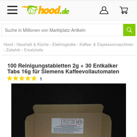
Hood
›
Haushalt & Küche
›
Elektrogeräte
›
Kaffee- & Espressomaschinen
›
Zubehör
›
Ersatzteile
100 Reinigungstabletten 2g + 30 Entkalker
Tabs 16g für Siemens Kaffeevollautomaten
1