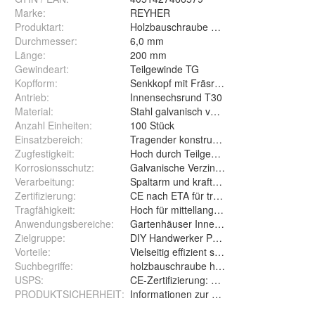
Marke:
REYHER
Produktart
:
Holzbauschraube Konstruktionsschraube
Durchmesser
:
6,0 mm
Länge
:
200 mm
Gewindeart
:
Teilgewinde TG
Kopfform
:
Senkkopf mit Fräsrippen
Antrieb
:
Innensechsrund T30
Material
:
Stahl galvanisch verzinkt
Anzahl Einheiten
:
100 Stück
Einsatzbereich
:
Tragender konstruktiver Holzbau mittler
Zugfestigkeit
:
Hoch durch Teilgewinde Konstruktion
Korrosionsschutz
:
Galvanische Verzinkung für vielseitigen E
Verarbeitung
:
Spaltarm und kraftsparend dank Schaftfr
Zertifizierung
:
CE nach ETA für tragende Verbindungen
Tragfähigkeit
:
Hoch für mittellange Verbindungen
Anwendungsbereiche
:
Gartenhäuser Innenwände Terrassen
Zielgruppe
:
DIY Handwerker Profi Holzbauer
Vorteile
:
Vielseitig effizient sicher
Suchbegriffe
:
holzbauschraube holz bau schraube holzs
USPS
:
CE-Zertifizierung: Tragfähige Holzkonstru
PRODUKTSICHERHEIT
:
Informationen zur ProduktsicherheitKei