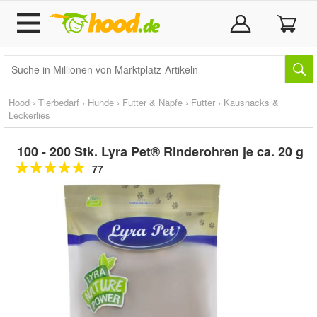
Hood
›
Tierbedarf
›
Hunde
›
Futter & Näpfe
›
Futter
›
Kausnacks &
Leckerlies
100 - 200 Stk. Lyra Pet® Rinderohren je ca. 20 g
77