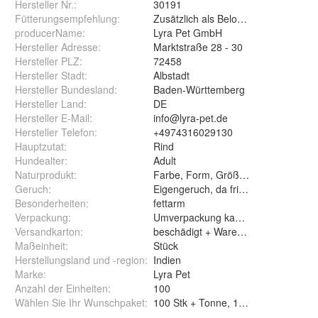
Hersteller Nr.:
30191
Fütterungsempfehlung
:
Zusätzlich als Belohnung zwischen de
producerName
:
Lyra Pet GmbH
Hersteller Adresse
:
Marktstraße 28 - 30
Hersteller PLZ
:
72458
Hersteller Stadt
:
Albstadt
Hersteller Bundesland
:
Baden-Württemberg
Hersteller Land
:
DE
Hersteller E-Mail
:
info@lyra-pet.de
Hersteller Telefon
:
+4974316029130
Hauptzutat
:
Rind
Hundealter
:
Adult
Naturprodukt
:
Farbe, Form, Größe & Gewicht kann
Geruch
:
Eigengeruch, da frische Ware
Besonderheiten
:
fettarm
Verpackung
:
Umverpackung kann vom Bild abwei
Versandkarton
:
beschädigt + Ware i.O. - keine Rekl
Maßeinheit
:
Stück
Herstellungsland und -region
:
Indien
Marke
:
Lyra Pet
Anzahl der Einheiten
:
100
Wählen Sie Ihr Wunschpaket
:
100 Stk + Tonne, 100 Stk und 2