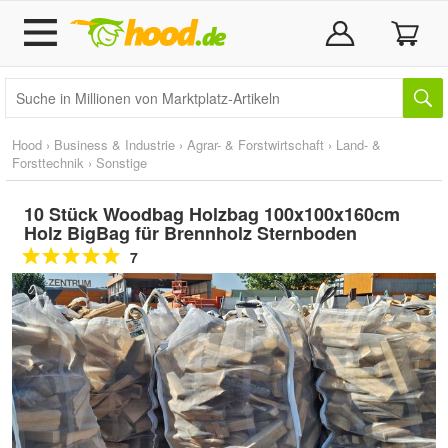
Hood
›
Business & Industrie
›
Agrar- & Forstwirtschaft
›
Land- &
Forsttechnik
›
Sonstige
10 Stück Woodbag Holzbag 100x100x160cm
Holz BigBag für Brennholz Sternboden
7