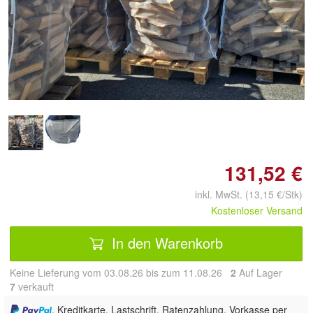
Doppelt antippen zum
vergrößern
131,52 €
inkl. MwSt. (13,15 €/Stk)
Kostenloser Versand
In den Warenkorb
Keine Lieferung vom 03.08.26 bis zum 11.08.26
2
Auf Lager
7
 verkauft
, Kreditkarte, Lastschrift, Ratenzahlung, Vorkasse per