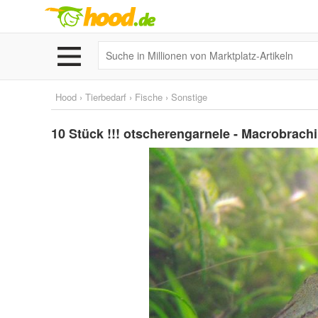
Hood
›
Tierbedarf
›
Fische
›
Sonstige
10 Stück !!! otscherengarnele - Macrobrach