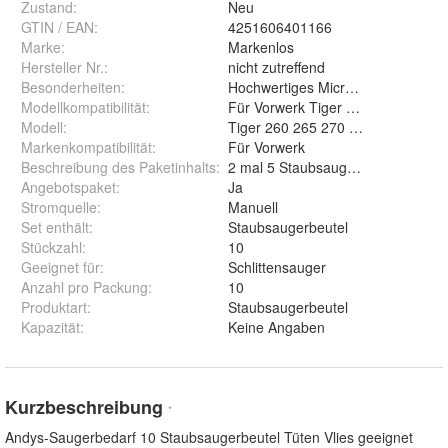
Zustand:
Neu
GTIN / EAN:
4251606401166
Marke:
Markenlos
Hersteller Nr.:
nicht zutreffend
Besonderheiten
:
Hochwertiges Microvlies
Modellkompatibilität
:
Für Vorwerk Tiger 260 265 270 30
Modell
:
Tiger 260 265 270 300
Markenkompatibilität
:
Für Vorwerk
Beschreibung des Paketinhalts
:
2 mal 5 Staubsaugerbeutel.
Angebotspaket
:
Ja
Stromquelle
:
Manuell
Set enthält
:
Staubsaugerbeutel
Stückzahl
:
10
Geeignet für
:
Schlittensauger
Anzahl pro Packung
:
10
Produktart
:
Staubsaugerbeutel
Kapazität
:
Keine Angaben
Kurzbeschreibung
*
Andys-Saugerbedarf 10 Staubsaugerbeutel Tüten Vlies geeignet