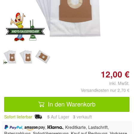
Doppelt antippen zum
vergrößern
12,00 €
inkl. MwSt.
Versandkosten nur 2,70 €
In den Warenkorb
Sofort lieferbar
5
Auf Lager
3
 verkauft
,
,
, Kreditkarte, Lastschrift,
Ratenzahlung, Sofortüberweisung,
Kauf auf Rechnung, Vorkasse