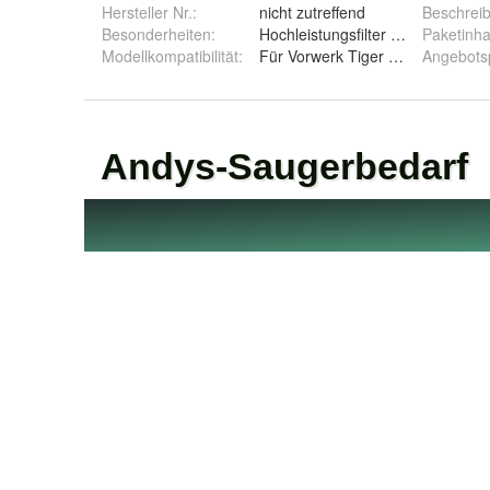
Hersteller Nr.:
nicht zutreffend
Beschrei
Besonderheiten
:
Hochleistungsfilter aus mehrlagi
Paketinha
Modellkompatibilität
:
Für Vorwerk Tiger 251 252
Angebots