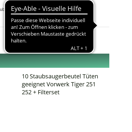
taubsauger Bodenstaubsauger