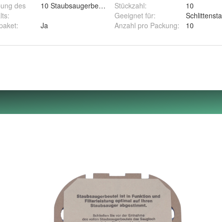
bung des
10 Staubsaugerbeutel.2 Filter.1 Filterset.
Stückzahl
:
10
gem Spezialpapier
lts
:
Geeignet für
:
Schlittens
paket
:
Ja
Anzahl pro Packung
:
10