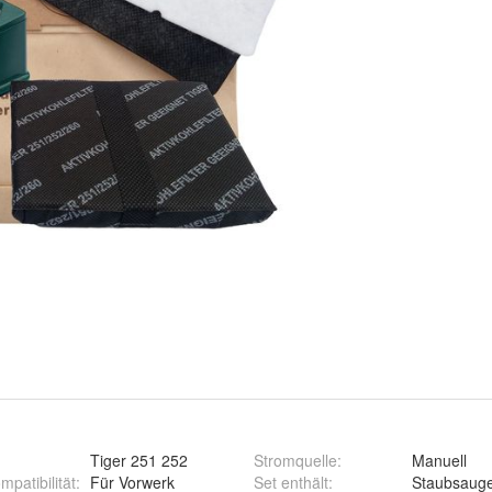
Tiger 251 252
Stromquelle
:
Manuell
patibilität
:
Für Vorwerk
Set enthält
:
Staubsauge