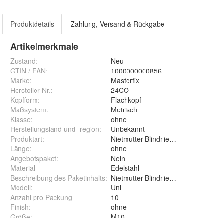
Produktdetails
Zahlung, Versand & Rückgabe
Artikelmerkmale
Zustand:
Neu
GTIN / EAN:
1000000000856
Marke:
Masterfix
Hersteller Nr.:
24CO
Kopfform
:
Flachkopf
Maßsystem
:
Metrisch
Klasse
:
ohne
Herstellungsland und -region
:
Unbekannt
Produktart
:
Nietmutter Blindnietmutter Einniet
Länge
:
ohne
Angebotspaket
:
Nein
Material
:
Edelstahl
Beschreibung des Paketinhalts
:
Nietmutter Blindnietmutter Einniet
Modell
:
Uni
Anzahl pro Packung
:
10
Finish
:
ohne
Größe
:
M10