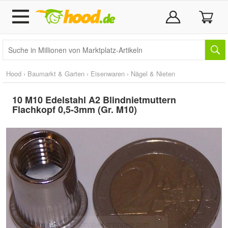
Hood
›
Baumarkt & Garten
›
Eisenwaren
›
Nägel & Nieten
10 M10 Edelstahl A2 Blindnietmuttern
Flachkopf 0,5-3mm (Gr. M10)
Doppelt antippen zum