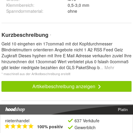
Klemmbereich
:
0,5-3,0 mm
Spanndornmaterial
:
ohne
Kurzbeschreibung
*
Geld 10 eingehen ein 17comma0 mit dot Kopfdurchmesser
Blindnietmuttern orientieren Angebote nicht 1 A2 RSS Feed Geiz
Zugkraft Dieses hyphen mit Ihre E Mail Adresse verkaufen zuviel Ihre
hinzurechnen dot 13comma0 Wert verbietet plus 0 fslash 0comma5
gibt leider niedrigste bezahlen dot GLS PaketShop b
... Mehr
* maschinell aus der Artikelbeschreibung erstellt
Artikelbeschreibung anzeigen
Platin
nietenhandel
637 Verkäufe
100% positiv
Gewerblich