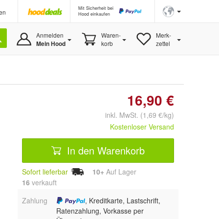
Mit Sicherheit bei
en
Hood einkaufen
Anmelden
Waren-
Merk-
Mein Hood
korb
zettel
16,90 €
inkl. MwSt. (1,69 €/kg)
Kostenloser Versand
In den Warenkorb
Sofort lieferbar
10+
Auf Lager
16
 verkauft
Zahlung
, Kreditkarte, Lastschrift,
Ratenzahlung, Vorkasse per