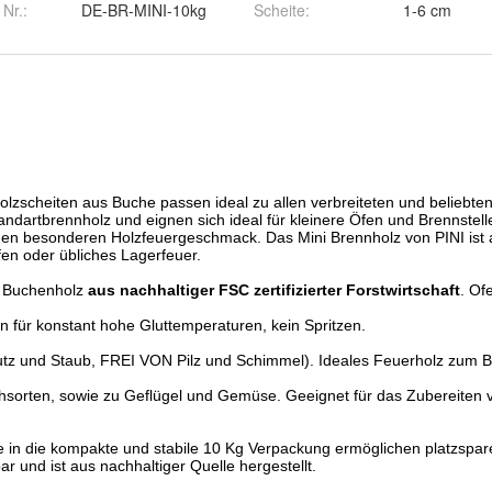
 Nr.:
DE-BR-MINI-10kg
Scheite
:
1-6 cm