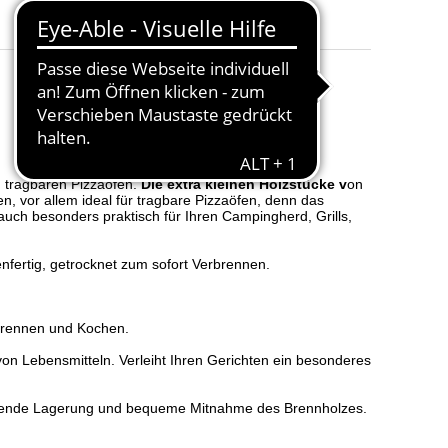
Verpackungseinheit
:
10 kg