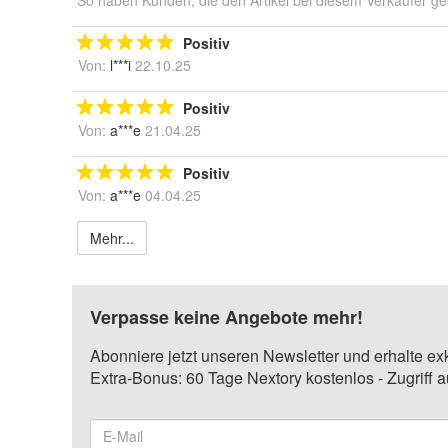
So haben Kunden, die den Artikel bei diesem Verkäufer ge
Positiv
Von:
l***i
22.10.25
Positiv
Von:
a***e
21.04.25
Positiv
Von:
a***e
04.04.25
Mehr...
Verpasse keine Angebote mehr!
Abonniere jetzt unseren Newsletter und erhalte ex
Extra-Bonus: 60 Tage Nextory kostenlos - Zugriff 