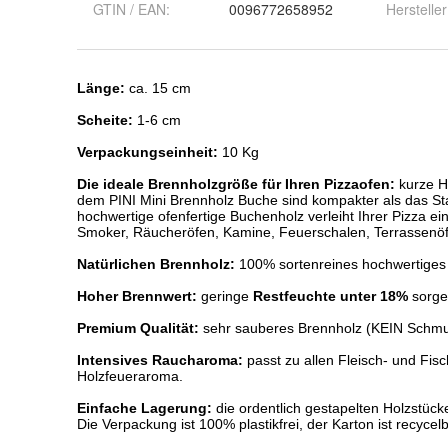
GTIN / EAN:
0096772658952
Hersteller