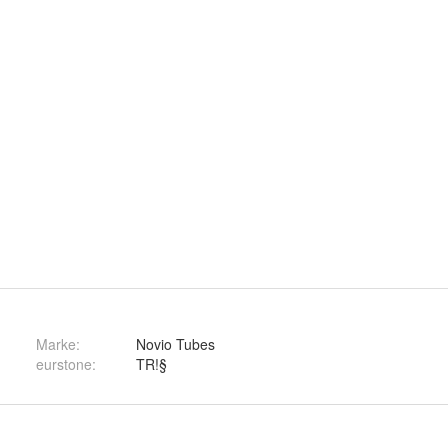
Marke:
Novio Tubes
eurstone
:
TR!§