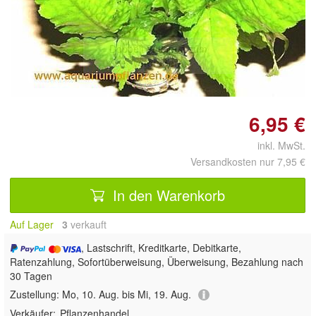
Doppelt antippen zum
vergrößern
6,95 €
inkl. MwSt.
Versandkosten nur 7,95 €
In den Warenkorb
Auf Lager
3
 verkauft
, Lastschrift, Kreditkarte, Debitkarte,
Ratenzahlung, Sofortüberweisung, Überweisung, Bezahlung nach
30 Tagen
Zustellung:
Mo, 10. Aug. bis Mi, 19. Aug.
Verkäufer:
Pflanzenhandel