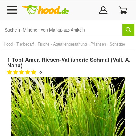
Hood
›
Tierbedarf
›
Fische
›
Aquariengestaltung
›
Pflanzen
›
Sonstige
1 Topf Amer. Riesen-Vallisnerie Schmal (Vall. A.
Nana)
2