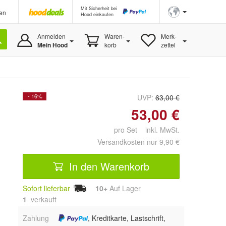
Mit Sicherheit bei
en
Hood einkaufen
Anmelden
Waren-
Merk-
Mein Hood
korb
zettel
- 16%
UVP:
63,00 €
53,00 €
pro Set inkl. MwSt.
Versandkosten nur 9,90 €
In den Warenkorb
Sofort lieferbar
10+
Auf Lager
1
 verkauft
Zahlung
, Kreditkarte, Lastschrift,