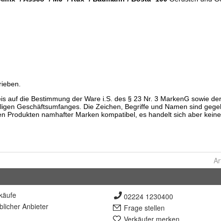
Ar
käufe
02224 1230400
lich
er Anbieter
Frage stellen
Verkäufer merken