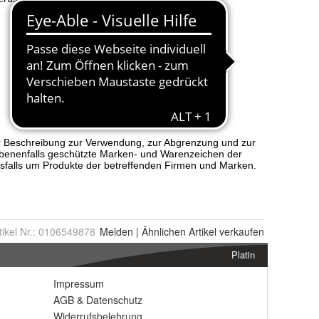
tikel Nr.:
0106549878
Melden
|
Ähnlichen
Artikel verkaufen
Platin
Impressum
AGB
&
Datenschutz
Widerrufsbelehrung