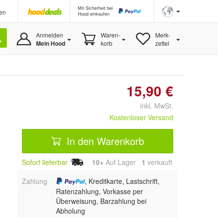
Mit Sicherheit bei
en
Hood einkaufen
Anmelden
Waren-
Merk-
Mein Hood
korb
zettel
15,90 €
inkl. MwSt.
Kostenloser Versand
In den Warenkorb
Sofort lieferbar
10+
Auf Lager
1
 verkauft
Zahlung
, Kreditkarte, Lastschrift,
Ratenzahlung, Vorkasse per
Überweisung, Barzahlung bei
Abholung