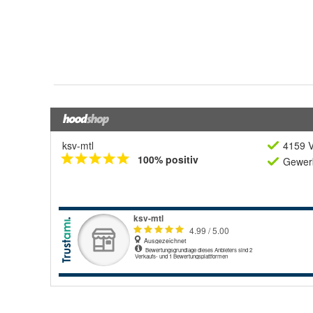
ksv-mtl
4159 V
100% positiv
Gewerb