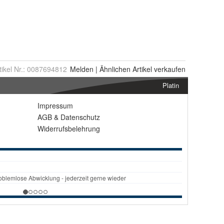
tikel Nr.:
0087694812
Melden
|
Ähnlichen
Artikel verkaufen
Platin
Impressum
AGB
&
Datenschutz
Widerrufsbelehrung