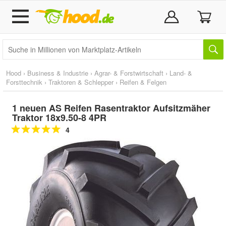
Hood
›
Business & Industrie
›
Agrar- & Forstwirtschaft
›
Land- &
Forsttechnik
›
Traktoren & Schlepper
›
Reifen & Felgen
1 neuen AS Reifen Rasentraktor Aufsitzmäher
Traktor 18x9.50-8 4PR
4