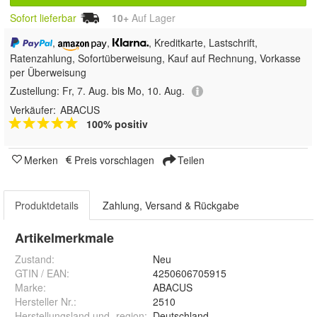
Sofort lieferbar
10+
Auf Lager
,
,
, Kreditkarte, Lastschrift,
Ratenzahlung, Sofortüberweisung,
Kauf auf Rechnung, Vorkasse
per Überweisung
Zustellung:
Fr, 7. Aug. bis Mo, 10. Aug.
Verkäufer:
ABACUS
100% positiv
Merken
Preis vorschlagen
Teilen
Produktdetails
Zahlung, Versand & Rückgabe
Artikelmerkmale
Zustand:
Neu
GTIN / EAN:
4250606705915
Marke:
ABACUS
Hersteller Nr.:
2510
Herstellungsland und -region
:
Deutschland