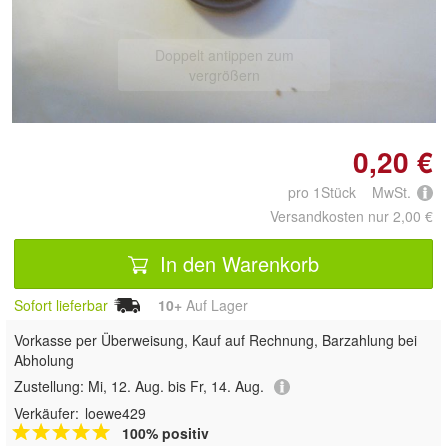
Doppelt antippen zum
vergrößern
0,20 €
pro 1Stück MwSt.
Versandkosten nur 2,00 €
In den Warenkorb
Sofort lieferbar
10+
Auf Lager
Vorkasse per Überweisung, Kauf auf Rechnung, Barzahlung bei
Abholung
Zustellung:
Mi, 12. Aug. bis Fr, 14. Aug.
Verkäufer:
loewe429
100% positiv