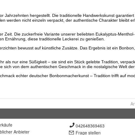
Ar
rkäufe
042648369463
lich
er Anbieter
Frage stellen