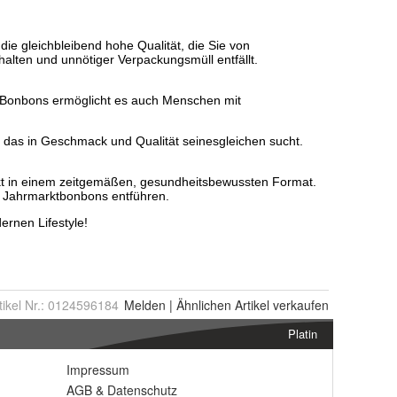
tikel Nr.:
0124596184
Melden
|
Ähnlichen
Artikel verkaufen
Platin
Impressum
AGB
&
Datenschutz