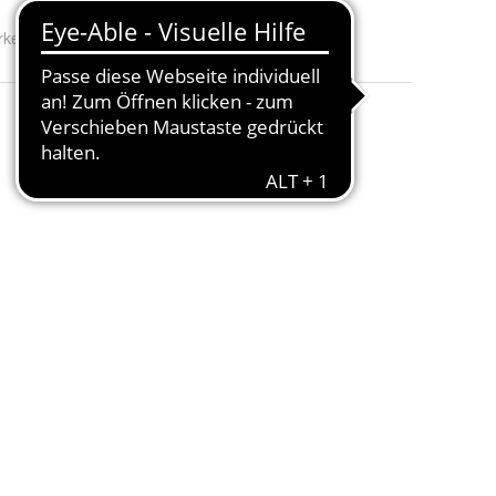
rke:
FELDER GMBH