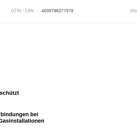
GTIN / EAN:
4005796271579
Ma