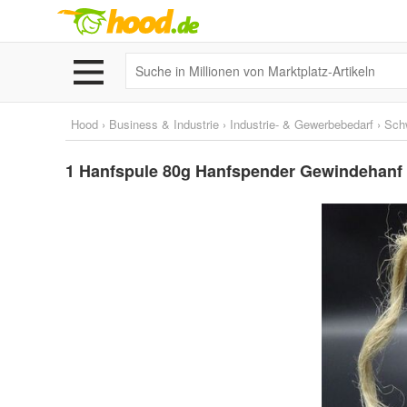
Hood
›
Business & Industrie
›
Industrie- & Gewerbebedarf
›
Sch
1 Hanfspule 80g Hanfspender Gewindehanf D