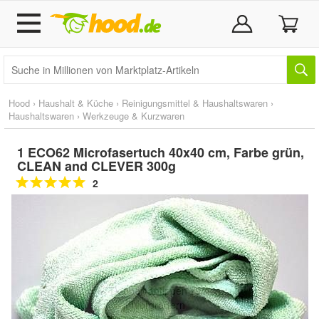
Hood
›
Haushalt & Küche
›
Reinigungsmittel & Haushaltswaren
›
Haushaltswaren
›
Werkzeuge & Kurzwaren
1 ECO62 Microfasertuch 40x40 cm, Farbe grün,
CLEAN and CLEVER 300g
2
Doppelt antippen zum
vergrößern