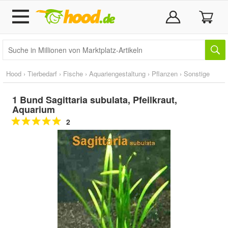
Hood
›
Tierbedarf
›
Fische
›
Aquariengestaltung
›
Pflanzen
›
Sonstige
1 Bund Sagittaria subulata, Pfeilkraut,
Aquarium
2