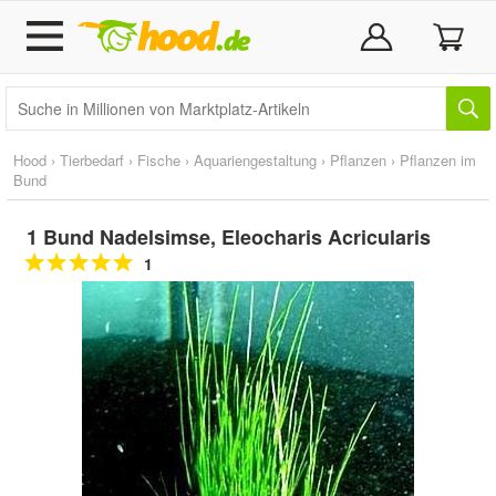
Hood
›
Tierbedarf
›
Fische
›
Aquariengestaltung
›
Pflanzen
›
Pflanzen im
Bund
1 Bund Nadelsimse, Eleocharis Acricularis
1