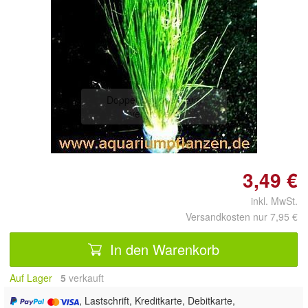
Doppelt antippen zum
vergrößern
3,49 €
inkl. MwSt.
Versandkosten nur 7,95 €
In den Warenkorb
Auf Lager
5
 verkauft
, Lastschrift, Kreditkarte, Debitkarte,