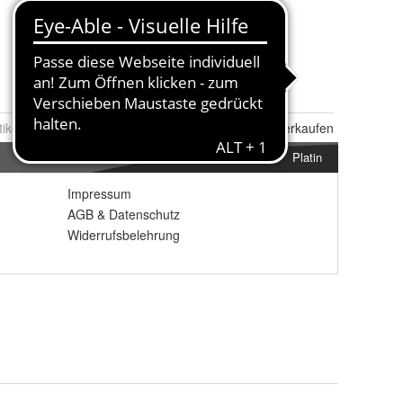
tikel Nr.:
0036498931
Melden
|
Ähnlichen
Artikel verkaufen
Platin
Impressum
AGB
&
Datenschutz
Widerrufsbelehrung