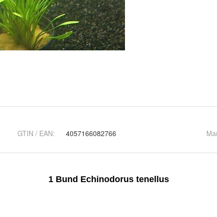
GTIN / EAN:
4057166082766
Ma