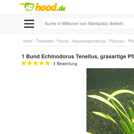
Hood
›
Tierbedarf
›
Fische
›
Aquariengestaltung
›
Pflanzen
›
Pfl
1 Bund Echinodorus Tenellus, grasartige Pf
1
Bewertung