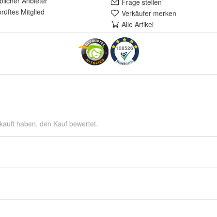
lich
er Anbieter
Frage stellen
rüft
es Mitglied
Verkäufer merken
Alle Artikel
108526
kauft haben, den Kauf bewertet.