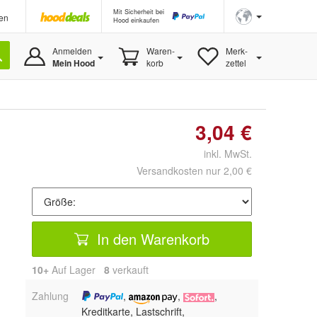
Mit Sicherheit bei
en
Hood einkaufen
Anmelden
Waren-
Merk-
Mein Hood
korb
zettel
3,04 €
inkl. MwSt.
Versandkosten nur 2,00 €
In den Warenkorb
10+
Auf Lager
8
 verkauft
Zahlung
,
,
,
Kreditkarte, Lastschrift,