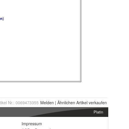
tikel Nr.:
0069473355
Melden
|
Ähnlichen
Artikel verkaufen
Platin
Impressum