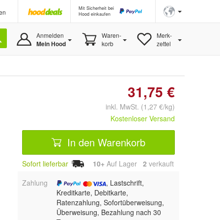
Mit Sicherheit bei
en
Hood einkaufen
Anmelden
Waren-
Merk-
Mein Hood
korb
zettel
31,75 €
inkl. MwSt. (1,27 €/kg)
Kostenloser Versand
In den Warenkorb
Sofort lieferbar
10+
Auf Lager
2
 verkauft
Zahlung
, Lastschrift,
Kreditkarte, Debitkarte,
Ratenzahlung, Sofortüberweisung,
Überweisung, Bezahlung nach 30