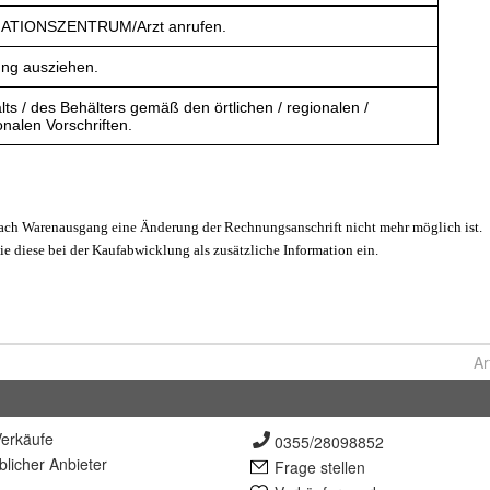
Ar
erkäufe
0355/28098852
lich
er Anbieter
Frage stellen