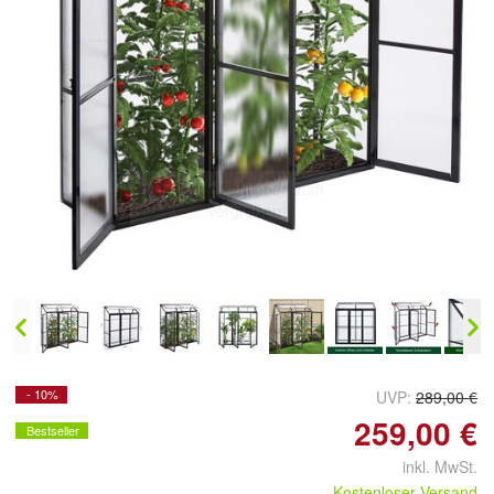
Doppelt antippen zum
vergrößern
- 10%
UVP:
289,00 €
259,00 €
Bestseller
inkl. MwSt.
Kostenloser Versand