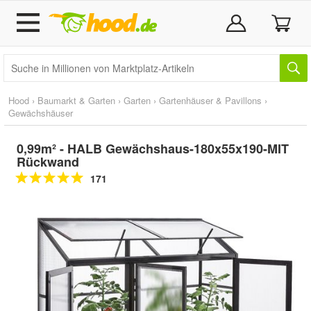
Hood
›
Baumarkt & Garten
›
Garten
›
Gartenhäuser & Pavillons
›
Gewächshäuser
0,99m² - HALB Gewächshaus-180x55x190-MIT
Rückwand
171