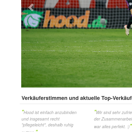
Verkäuferstimmen und aktuelle Top-Verkäuf
"
"
Hood ist einfach anzubinden
Wir sind sehr zufri
und insgesamt recht
der Zusammenarbeit.
"
"pflegeleicht", deshalb ruhig
war alles perfekt. :)
"