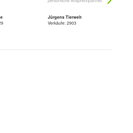
persönliche Ansprechpartner.
de
Jürgens Tierwelt
Feuer
29
Verkäufe: 2903
Verkä