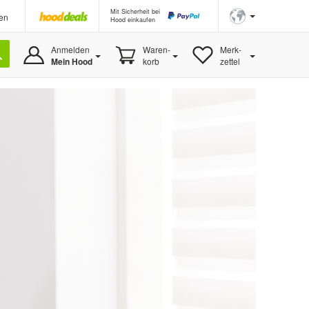
Mit Sicherheit bei
en
Hood einkaufen
Anmelden
Waren-
Merk-
Mein Hood
korb
zettel