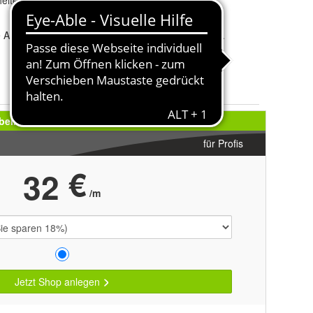
heiten und die persönliche Betreuung durch feste
re Anfrage und wir melden uns umgehend bei Ihnen.
beliebtesten (84%
aller Shops
)
für Profis
€
3
2
/m
Jetzt Shop anlegen