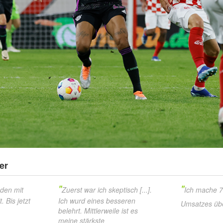
er
"
"
eden mit
Zuerst war ich skeptisch [...].
Ich mache 
 Bis jetzt
Ich wurd eines besseren
Umsatzes üb
belehrt. Mittlerweile ist es
meine stärkste