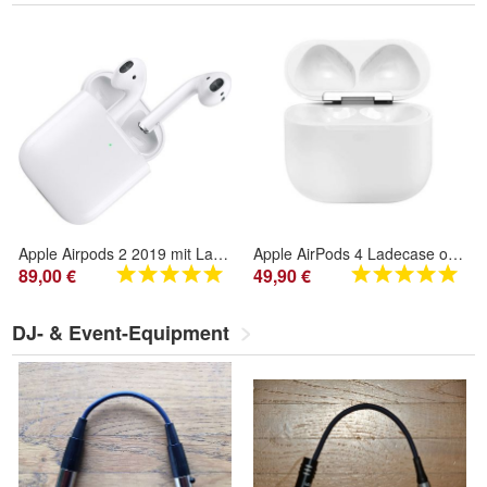
Apple Airpods 2 2019 mit Ladecase + Kabel, NEU
Apple AirPods 4 Ladecase ohne ANC - Nur Ladecase A3058 I Ersatz-Ladecase
89,00 €
49,90 €
DJ- & Event-Equipment