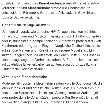
Zusätzlich sind ein gutes
Preis-Leistungs-Verhältnis
, eine solide
Verarbeitung und
Sicherheitsmerkmale
wie Überlastschutz
entscheidend. Für mobile Geräte sind Akkulaufzeit, Gewicht und
robuste Bauweise wichtig.
Tipps für die richtige Auswahl
Überlege dir vorab, wie du deine HiFi Anlage einsetzen möchtest.
Für Wohnzimmer und Musikzimmer eignen sich HiFi Komponenten
oder leistungsstarke Kompaktanlagen. Unterwegs profitierst du von
Kopfhörern oder tragbaren Playern. Vergleiche Testberichte, achte
auf seriöse Marken und höre dir verschiedene Modelle an. Ein
kurzer Klangtest zeigt dir oft sofort, ob Höhen, Mitten und Bässe in
einem ausgewogenen Verhältnis stehen. Außerdem lohnt es sich,
auf zukünftige Erweiterbarkeit zu achten, etwa durch zusätzliche
Lautsprecher oder Verstärker.
Vorteile und Einsatzbereiche
Moderne HiFi Systeme bieten eine eindrucksvolle Soundqualität, die
Musik intensiver und detailreicher wirken lässt. Sie eignen sich für
entspannte Hörsessions, Heimkino, Gaming, kreative Audioprojekte
oder professionelle DJ Einsätze. Tragbare Geräte ermöglichen dir
hochwertige Klangqualität auch unterwegs. Mit passenden