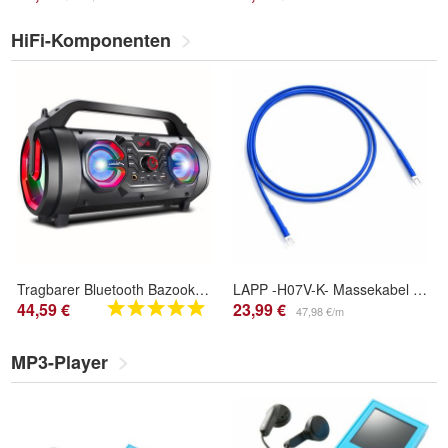
HiFi-Komponenten
Tragbarer Bluetooth Bazooka Lautsprecher Audiocore AC875
LAPP -H07V-K- Massekabel für Plattenspieler - Phono - Ground - Spades - Blau
44,59 €
23,99 €
47,98 €/m
MP3-Player