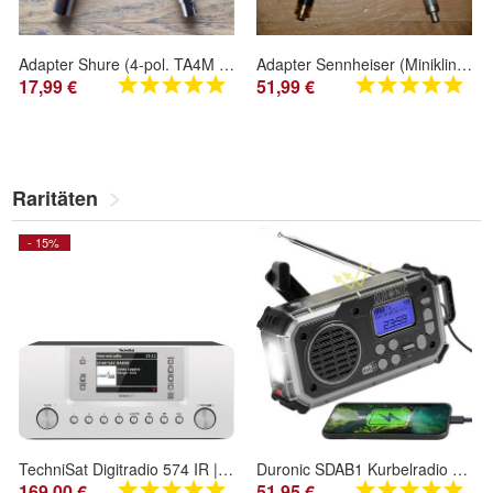
Adapter Shure (4-pol. TA4M TQG) auf Beyerdynamic Opus/ Synexis, MiPro (TA4F)
Adapter Sennheiser (Miniklinke) auf Sennheiser SK 50/ SK 250/ SK-3063/ SK-5012/ EW-DX
17,99 €
51,99 €
Raritäten
- 15%
TechniSat Digitradio 574 IR | Stereo DAB+ Internetradio mit Bluetooth
Duronic SDAB1 Kurbelradio Solar Notfall DAB FM Radio Bluetooth Lautsprecher LED
169,00 €
51,95 €