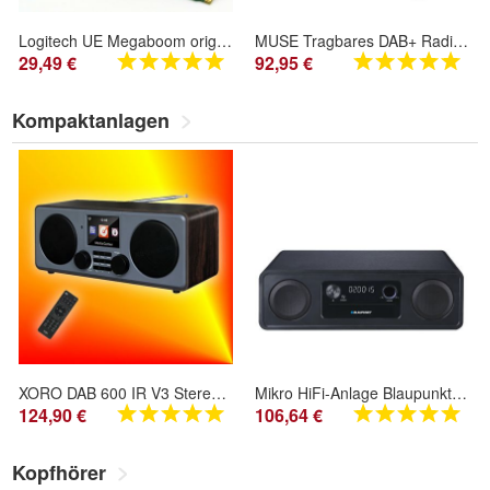
Logitech UE Megaboom original Ersatz-Haupt-Platine Leiterplatte Verstärker-Plat
MUSE Tragbares DAB+ Radio mit Bluetooth CD-Player
29,49 €
92,95 €
Kompaktanlagen
XORO DAB 600 IR V3 Stereo DAB+ Internet-Radio WLAN App Bluetooth Musik Streaming
Mikro HiFi-Anlage Blaupunkt MS20BK mit Bluetooth
124,90 €
106,64 €
Kopfhörer