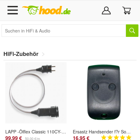
HiFi-Zubehör
LAPP -Ölflex Classic 110CY- HiFi Netz-Verlängerungskabel - 2,5mm² - geschirmt
Ersastz Handsender f?r Somfy 1841026 - Keytis 2-Kanal-RTS-Fernbedienung | Zur Steueru
99,99 €
16,95 €
50,00 €/m