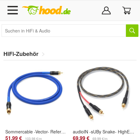
HiFi-Zubehör
Sommercable -Vector- Referenz Digitalkabel 75 Ohm - RCA auf RCA - SolidCore OFC
audioIN -sUBy Snake- HighEnd Cinch-Y-Kabel speziell für Subwoofer
51,99 €
69,99 €
103,98 €/m
69,99 €/m