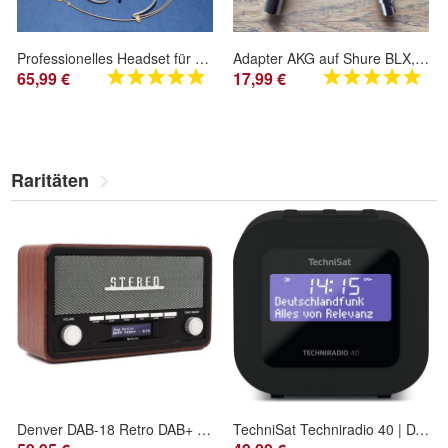
Professionelles Headset für Line6 XD-V70/75/55, Relay G50/90 (TBP12/ TX55/ TX75)
Adapter AKG auf Shure BLX, SLXD, GLXD, QLXD, ULXD
65,99 €
17,99 €
Raritäten
Denver DAB-18 Retro DAB+ Radio mit Bluetooth, Weckfunktion & Holzgehäuse
TechniSat Techniradio 40 | DAB+ Radiowecker mit Sleeptimer und Snooze | rot