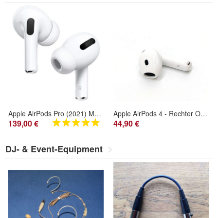
Apple AirPods Pro (2021) MLWK3ZM/ A mit MagSafe Ladecase
Apple AirPods 4 - Rechter Ohrhörer (Einzeln) ohne ANC A3050 | Ersatzhörer
139,00 €
44,90 €
DJ- & Event-Equipment