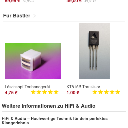
59,95 €
49,00 €
59,95 €/
49,00 €/
Für Bastler
Löschkopf Tonbandgerät
KT816B Transistor
4,75 €
1,00 €
Weitere Informationen zu HiFi & Audio
HiFi & Audio – Hochwertige Technik für dein perfektes
Klangerlebnis