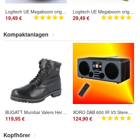
Logitech UE Megaboom original obere Ersatz-Platine, Leiterplatte, mit ON/ OFF
Logitech UE Megaboom original Ersatz-Haupt-Platine Leiterplatte Verstärker-Plat
19,49 €
29,49 €
Kompaktanlagen
BUGATT Mumbai Valere Herren Stiefel Schnürstiefel schwarz Glattleder Warmfutter
XORO DAB 600 IR V3 Stereo DAB+ Internet-Radio WLAN App Bluetooth Musik Streaming
119,95 €
124,90 €
Kopfhörer