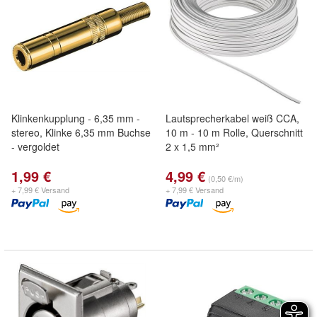
Klinkenkupplung - 6,35 mm -
Lautsprecherkabel weiß CCA,
stereo, Klinke 6,35 mm Buchse
10 m - 10 m Rolle, Querschnitt
- vergoldet
2 x 1,5 mm²
1,99 €
4,99 €
(0,50 €/m)
+ 7,99 € Versand
+ 7,99 € Versand