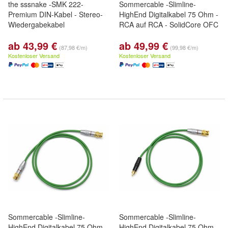
the sssnake -SMK 222-
Sommercable -Slimline-
Premium DIN-Kabel - Stereo-
HighEnd Digitalkabel 75 Ohm -
Wiedergabekabel
RCA auf RCA - SolidCore OFC
ab 43,99 €
ab 49,99 €
(87,98 €/m)
(99,98 €/m)
Kostenloser Versand
Kostenloser Versand
Sommercable -Slimline-
Sommercable -Slimline-
HighEnd Digitalkabel 75 Ohm -
HighEnd Digitalkabel 75 Ohm -