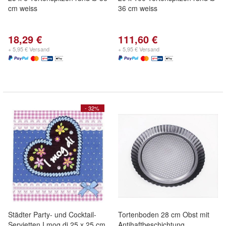
cm weiss
36 cm weiss
18,29 €
111,60 €
+ 5,95 € Versand
+ 5,95 € Versand
- 32%
Städter Party- und Cocktail-
Tortenboden 28 cm Obst mit
Servietten I mog di 25 x 25 cm
Antihaftbeschichtung