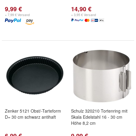
9,99 €
14,90 €
+ 7,99 € Versand
+ 3,95 € Versand
Zenker 5121 Obst/-Tarteform
Schulz 320210 Tortenring mit
D= 30 cm schwarz antihaft
Skala Edelstahl 16 - 30 cm
Höhe 8,2 cm
6,99 €
9,99 €