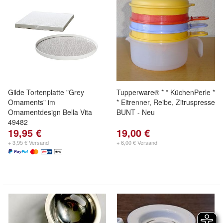
Gilde Tortenplatte "Grey
Tupperware® * * KüchenPerle *
Ornaments" im
* Eitrenner, Reibe, Zitruspresse
Ornamentdesign Bella Vita
BUNT - Neu
49482
19,95 €
19,00 €
+ 3,95 € Versand
+ 6,00 € Versand