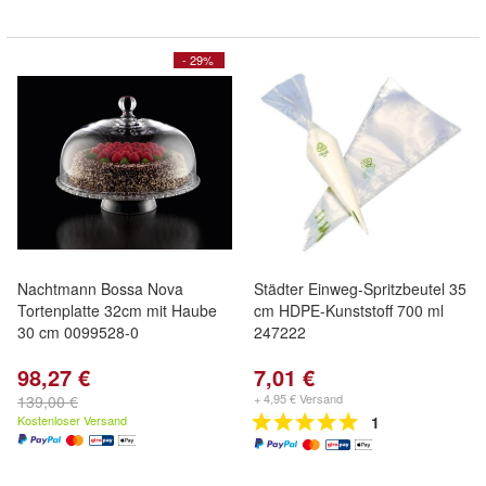
- 29%
Nachtmann Bossa Nova
Städter Einweg-Spritzbeutel 35
Tortenplatte 32cm mit Haube
cm HDPE-Kunststoff 700 ml
30 cm 0099528-0
247222
98,27 €
7,01 €
+ 4,95 € Versand
139,00 €
Kostenloser Versand
1