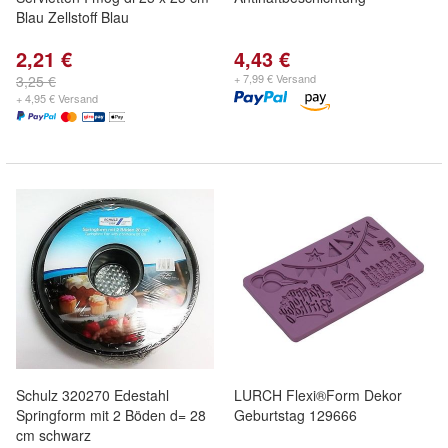
Blau Zellstoff Blau
2,21 €
4,43 €
+ 7,99 € Versand
3,25 €
+ 4,95 € Versand
Schulz 320270 Edestahl
LURCH Flexi®Form Dekor
Springform mit 2 Böden d= 28
Geburtstag 129666
cm schwarz