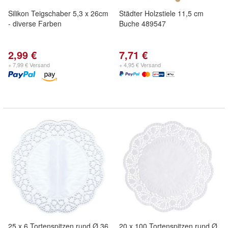
Silikon Teigschaber 5,3 x 26cm
Städter Holzstiele 11,5 cm
- diverse Farben
Buche 489547
2,99 €
7,71 €
+ 7,99 € Versand
+ 4,95 € Versand
25 x 6 Tortenspitzen rund Ø 36
20 x 100 Tortenspitzen rund Ø