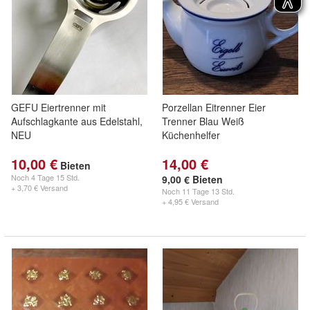
GEFU Eiertrenner mit
Porzellan Eitrenner Eier
Aufschlagkante aus Edelstahl,
Trenner Blau Weiß
NEU
Küchenhelfer
10,00 €
14,00 €
Bieten
Noch
4 Tage 15 Std.
9,00 € Bieten
+ 3,70 € Versand
Noch
11 Tage 13 Std.
+ 4,95 € Versand