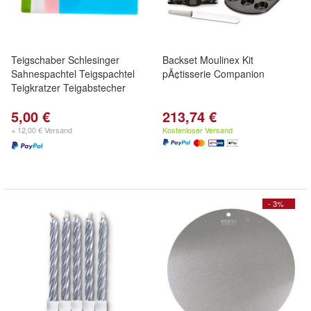
Teigschaber Schlesinger
Backset Moulinex Kit
Sahnespachtel Teigspachtel
pÃ¢tisserie Companion
Teigkratzer Teigabstecher
5,00 €
213,74 €
+ 12,00 € Versand
Kostenloser Versand
- 3%