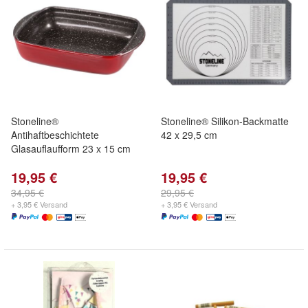
Stoneline®
Stoneline® Silikon-Backmatte
Antihaftbeschichtete
42 x 29,5 cm
Glasauflaufform 23 x 15 cm
19,95 €
19,95 €
34,95 €
29,95 €
+ 3,95 € Versand
+ 3,95 € Versand