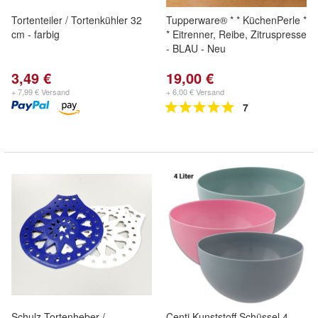
Tortenteiler / Tortenkühler 32
Tupperware® * * KüchenPerle *
cm - farbig
* Eitrenner, Reibe, Zitruspresse
- BLAU - Neu
3,49 €
19,00 €
+ 7,99 € Versand
+ 6,00 € Versand
7
Schulz Tortenheber /
Centi Kunststoff Schüssel 4