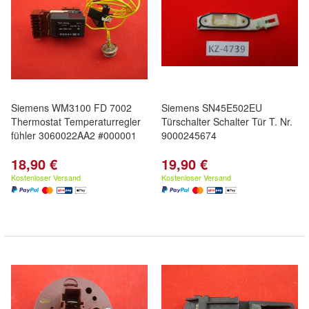
Siemens WM3100 FD 7002
Siemens SN45E502EU
Thermostat Temperaturregler
Türschalter Schalter Tür T. Nr.
fühler 3060022AA2 #000001
9000245674
18,90 €
19,90 €
Kostenloser Versand
Kostenloser Versand