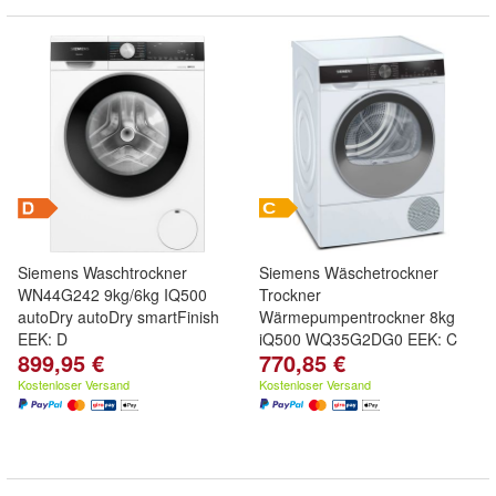
Siemens Waschtrockner
Siemens Wäschetrockner
WN44G242 9kg/6kg IQ500
Trockner
autoDry autoDry smartFinish
Wärmepumpentrockner 8kg
EEK: D
iQ500 WQ35G2DG0 EEK: C
899,95 €
770,85 €
Kostenloser Versand
Kostenloser Versand