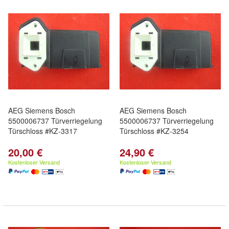
AEG Siemens Bosch
AEG Siemens Bosch
5500006737 Türverriegelung
5500006737 Türverriegelung
Türschloss #KZ-3317
Türschloss #KZ-3254
20,00 €
24,90 €
Kostenloser Versand
Kostenloser Versand