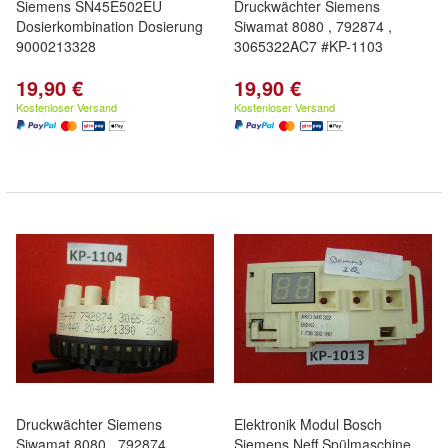
Siemens SN45E502EU
Druckwächter Siemens
Dosierkombination Dosierung
Siwamat 8080 , 792874 ,
9000213328
3065322AC7 #KP-1103
19,90 €
19,90 €
Kostenloser Versand
Kostenloser Versand
Druckwächter Siemens
Elektronik Modul Bosch
Siwamat 8080 , 792874 ,
Siemens Neff Spülmaschine