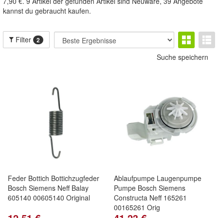
7,90 €. 9 Artikel der gefunden Artikel sind Neuware, 39 Angebote
kannst du gebraucht kaufen.
Filter
2
Suche speichern
Feder Bottich Bottichzugfeder
Ablaufpumpe Laugenpumpe
Bosch Siemens Neff Balay
Pumpe Bosch Siemens
605140 00605140 Original
Constructa Neff 165261
00165261 Orig
12,51 €
41,23 €