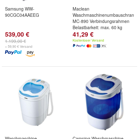
Samsung WW-
Maclean
90CGC04AAEEG
Waschmaschinenumbauschrank
MC-890 Verbindungsrahmen
Belastbarkeit: max. 60 kg
539,00 €
41,29 €
Kostenloser Versand
1.199,00 €
+ 59,90 € Versand
Waschmaschine
Camping Waschmaschine