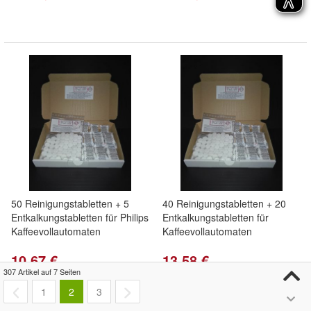
50 Reinigungstabletten + 5
40 Reinigungstabletten + 20
Entkalkungstabletten für Philips
Entkalkungstabletten für
Kaffeevollautomaten
Kaffeevollautomaten
10,67 €
13,58 €
307 Artikel auf 7 Seiten
Kostenloser Versand
Kostenloser Versand
1
2
3