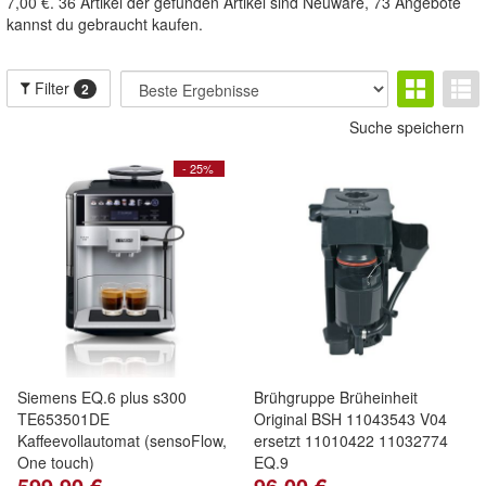
7,00 €. 36 Artikel der gefunden Artikel sind Neuware, 73 Angebote
kannst du gebraucht kaufen.
Filter
2
Suche speichern
- 25%
Siemens EQ.6 plus s300
Brühgruppe Brüheinheit
TE653501DE
Original BSH 11043543 V04
Kaffeevollautomat (sensoFlow,
ersetzt 11010422 11032774
One touch)
EQ.9
599,90 €
96,00 €