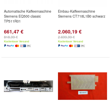
Automatische Kaffeemaschine
Einbau-Kaffeemaschine
Siemens EQ500 classic
Siemens CT718L1B0 schwarz
TP511R01
661,47 €
2.060,19 €
818,99 €
2.699,99 €
Kostenloser Versand
Kostenloser Versand