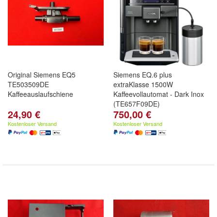
Original Siemens EQ5
Siemens EQ.6 plus
TE503509DE
extraKlasse 1500W
Kaffeeauslaufschiene
Kaffeevollautomat - Dark Inox
(TE657F09DE)
24,90 €
750,00 €
Kostenloser Versand
Kostenloser Versand