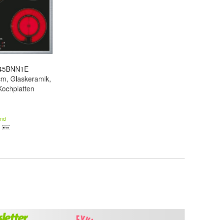
645BNN1E
cm, Glaskeramik,
Kochplatten
and