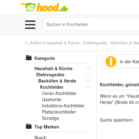
11 Artikel in
Haushalt & Küche
›
Elektrogeräte
›
Backöfen & He
Kategorie
In der Ka
Haushalt & Küche
Elektrogeräte
Backöfen & Herde
Kochfelder, günst
Kochfelder
Ceran-Kochfelder
Wenn es um "Hausha
Gasherde
Herde" (Breite 60 c
Induktions-Kochfelder
Plattenkochfelder
Sonstige
Suche speichern
Top Marken
Bosch