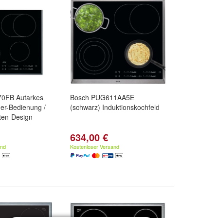
0FB Autarkes
Bosch PUG611AA5E
der-Bedienung /
(schwarz) Induktionskochfeld
ten-Design
634,00 €
and
Kostenloser Versand