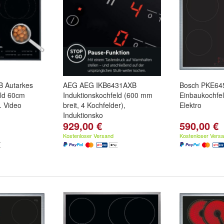
 Autarkes
AEG AEG IKB6431AXB
Bosch PKE64
eld 60cm
Induktionskochfeld (600 mm
Einbaukochfel
. Video
breit, 4 Kochfelder),
Elektro
Induktionsko
929,00 €
590,00 €
Kostenloser Versand
Kostenloser Vers