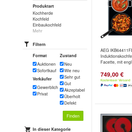
Produktart
Kochherde
Kochfeld
Einbaukochfeld
Mehr
Filtern
AEG IKB64411FB
Format
Zustand
Induktionskochf
Facette, mit engl
Auktionen
Neu
Sofortkauf
Wie neu
749,00 €
Sehr gut
Verkäufer
Kostenloser Versand
Gut
Gewerblich
Akzeptabel
Privat
Überholt
Defekt
Finden
In dieser Kategorie