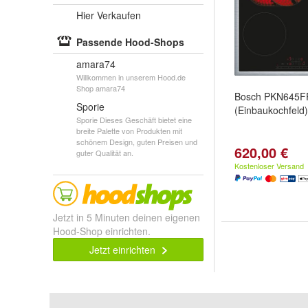
Hier Verkaufen
Passende Hood-Shops
amara74
Willkommen in unserem Hood.de
Shop amara74
Bosch PKN645F
Sporie
(Einbaukochfeld)
Sporie Dieses Geschäft bietet eine
breite Palette von Produkten mit
schönem Design, guten Preisen und
620,00 €
guter Qualität an.
Kostenloser Versand
Jetzt in 5 Minuten deinen eigenen
Hood-Shop einrichten.
Jetzt einrichten