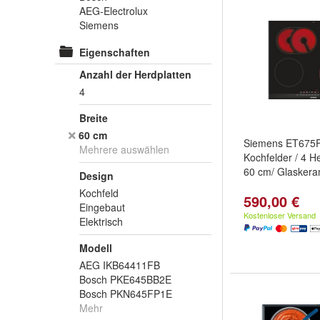
AEG-Electrolux
Siemens
Eigenschaften
Anzahl der Herdplatten
4
Breite
60 cm
Siemens ET675
Mehrere auswählen
Kochfelder / 4 H
60 cm/ Glaskera
Design
Kochfeld
590,00 €
Eingebaut
Kostenloser Versand
Elektrisch
Modell
AEG IKB64411FB
Bosch PKE645BB2E
Bosch PKN645FP1E
Mehr