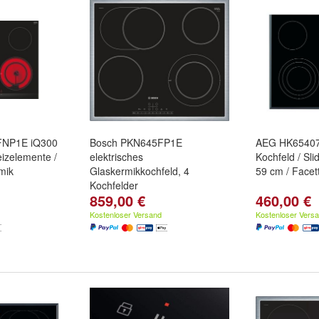
FNP1E iQ300
Bosch PKN645FP1E
AEG HK65407
eizelemente /
elektrisches
Kochfeld / Sli
mik
Glaskermikkochfeld, 4
59 cm / Facet
Kochfelder
859,00 €
460,00 €
Kostenloser Versand
Kostenloser Vers