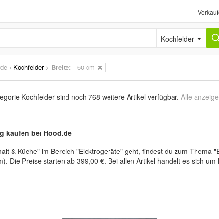
Verkauf
Kochfelder
rde
›
Kochfelder
>
Breite:
60 cm
tegorie Kochfelder sind noch
768 weitere Artikel
verfügbar.
Alle anzeig
ig kaufen bei Hood.de
lt & Küche" im Bereich "Elektrogeräte" geht, findest du zum Thema "E
m). Die Preise starten ab 399,00 €. Bei allen Artikel handelt es sich u