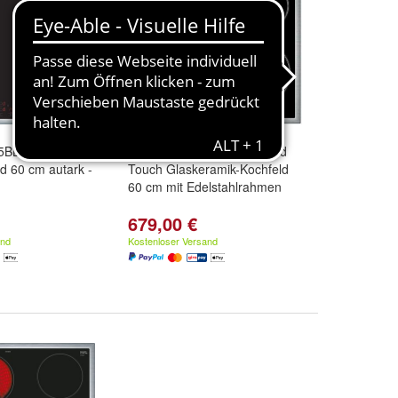
5BB2E
Bosch PKE645D17 Kochfeld
d 60 cm autark -
Touch Glaskeramik-Kochfeld
60 cm mit Edelstahlrahmen
679,00 €
and
Kostenloser Versand