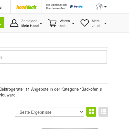
Mit Sicherheit bei
en
Hood einkaufen
Anmelden
Waren-
Merk-
Mein Hood
korb
zettel
en
lektrogeräte" 11 Angebote in der Kategorie "Backöfen &
m Neuware.