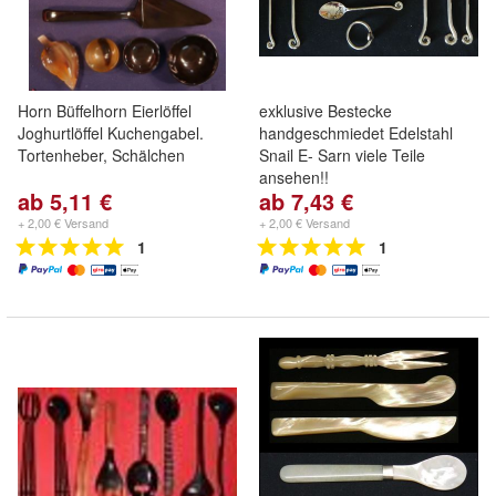
Horn Büffelhorn Eierlöffel
exklusive Bestecke
Joghurtlöffel Kuchengabel.
handgeschmiedet Edelstahl
Tortenheber, Schälchen
Snail E- Sarn viele Teile
ansehen!!
ab 5,11 €
ab 7,43 €
+ 2,00 € Versand
+ 2,00 € Versand
1
1