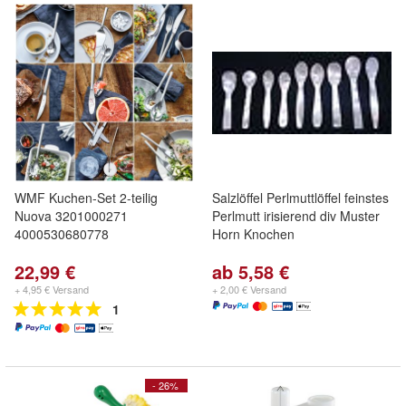
WMF Kuchen-Set 2-teilig
Salzlöffel Perlmuttlöffel feinstes
Nuova 3201000271
Perlmutt irisierend div Muster
4000530680778
Horn Knochen
22,99 €
ab 5,58 €
+ 4,95 € Versand
+ 2,00 € Versand
1
- 26%