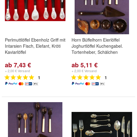
Perlmuttlöffel Ebenholz Griff mit
Horn Büffelhorn Eierlöffel
Intarsien Fisch, Elefant, Kröti
Joghurtlöffel Kuchengabel.
Kaviarlöffel
Tortenheber, Schälchen
ab 7,43 €
ab 5,11 €
+ 2,00 € Versand
+ 2,00 € Versand
1
1