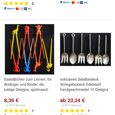
2
Essstäbchen zum Lernen, für
exklusives Salatbesteck
Anfänger und Kinder. div.
Vorlegebesteck Edelstahl
lustige Designs, spülmasch
handgeschmiedet 10 Designs
8,36 €
ab 23,24 €
+ 2,00 € Versand
+ 2,00 € Versand
1
1