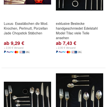
Luxus- Essstäbchen div Mod.
exklusive Bestecke
Knochen, Perlmutt, Porzellan
handgeschmiedet Edelstahl
Jade Chopstick Stäbchen
Model Tilac viele Teile
ansehen
ab 9,29 €
ab 7,43 €
+ 2,00 € Versand
+ 2,00 € Versand