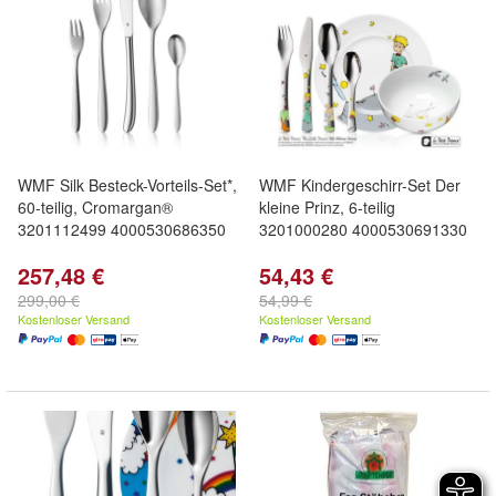
WMF Silk Besteck-Vorteils-Set*,
WMF Kindergeschirr-Set Der
60-teilig, Cromargan®
kleine Prinz, 6-teilig
3201112499 4000530686350
3201000280 4000530691330
257,48 €
54,43 €
299,00 €
54,99 €
Kostenloser Versand
Kostenloser Versand