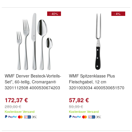
- 40%
- 4%
WMF Denver Besteck-Vorteils-
WMF Spitzenklasse Plus
Set*, 60-teilig, Cromargan®
Fleischgabel, 12 cm
3201112508 4000530674203
3201003034 4000530651570
172,37 €
57,82 €
289,00 €
59,99 €
Kostenloser Versand
Kostenloser Versand