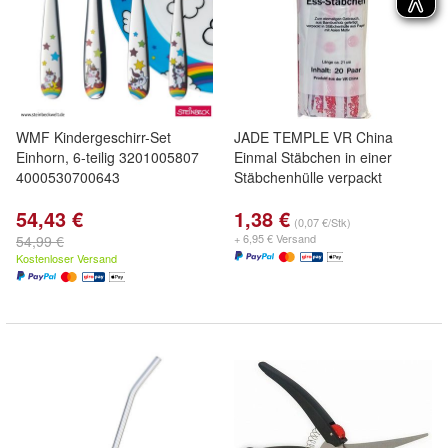
WMF Kindergeschirr-Set
JADE TEMPLE VR China
Einhorn, 6-teilig 3201005807
Einmal Stäbchen in einer
4000530700643
Stäbchenhülle verpackt
54,43 €
1,38 €
(0,07 €/Stk)
+ 6,95 € Versand
54,99 €
Kostenloser Versand