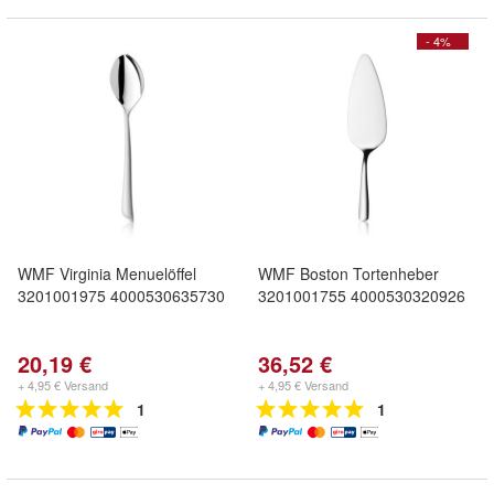
- 4%
WMF Virginia Menuelöffel
WMF Boston Tortenheber
3201001975 4000530635730
3201001755 4000530320926
20,19 €
36,52 €
+ 4,95 € Versand
+ 4,95 € Versand
1
1