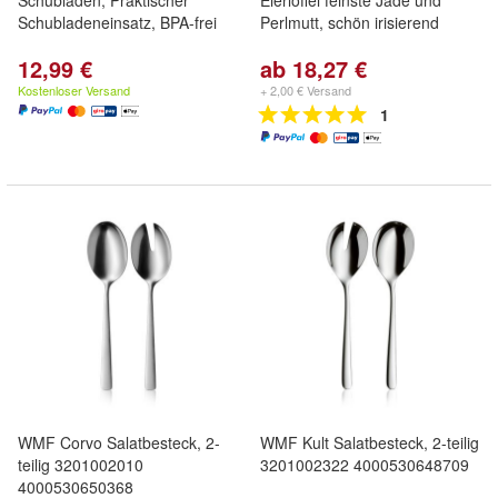
Schubladen, Praktischer
Eierlöffel feinste Jade und
Schubladeneinsatz, BPA-frei
Perlmutt, schön irisierend
12,99 €
ab 18,27 €
Kostenloser Versand
+ 2,00 € Versand
1
WMF Corvo Salatbesteck, 2-
WMF Kult Salatbesteck, 2-teilig
teilig 3201002010
3201002322 4000530648709
4000530650368