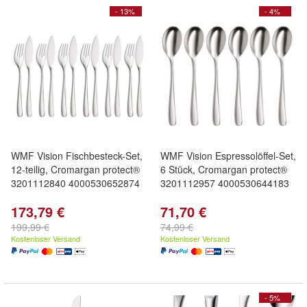
- 13%
- 4%
WMF Vision Fischbesteck-Set,
WMF Vision Espressolöffel-Set,
12-teilig, Cromargan protect®
6 Stück, Cromargan protect®
3201112840 4000530652874
3201112957 4000530644183
173,79 €
71,70 €
199,99 €
74,99 €
Kostenloser Versand
Kostenloser Versand
- 5%