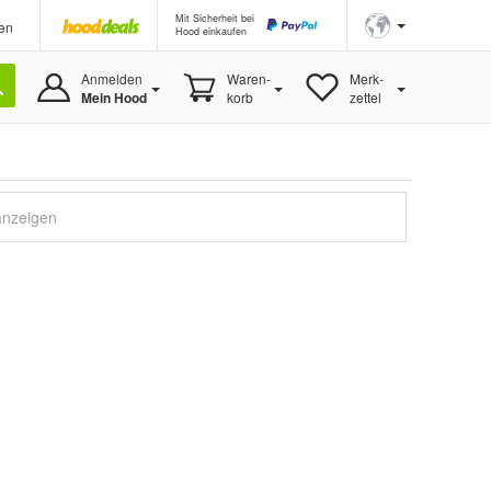
Mit Sicherheit bei
en
Hood einkaufen
Anmelden
Waren-
Merk-
Mein Hood
korb
zettel
anzeigen