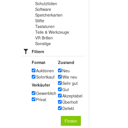
Schutzfolien
Software
Speicherkarten
Stifte
Tastaturen
Teile & Werkzeuge
VR Brillen
Sonstige
Filtern
Format
Zustand
Auktionen
Neu
Sofortkauf
Wie neu
Sehr gut
Verkäufer
Gut
Gewerblich
Akzeptabel
Privat
Überholt
Defekt
Finden