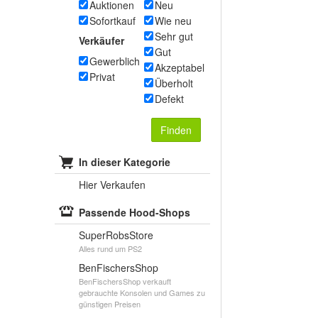
Auktionen
Neu
Sofortkauf
Wie neu
Sehr gut
Verkäufer
Gut
Gewerblich
Akzeptabel
Privat
Überholt
Defekt
Finden
In dieser Kategorie
Hier Verkaufen
Passende Hood-Shops
SuperRobsStore
Alles rund um PS2
BenFischersShop
BenFischersShop verkauft
gebrauchte Konsolen und Games zu
günstigen Preisen