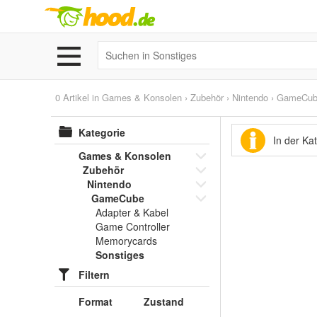
0 Artikel in
Games & Konsolen
›
Zubehör
›
Nintendo
›
GameCub
Kategorie
In der Ka
Games & Konsolen
Zubehör
Nintendo
GameCube
Adapter & Kabel
Game Controller
Memorycards
Sonstiges
Filtern
Format
Zustand