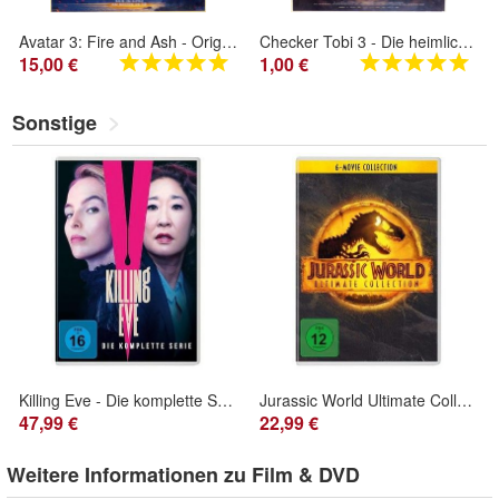
Avatar 3: Fire and Ash - Original Kinoplakat A1 - Hauptmotiv - Filmposter
Checker Tobi 3 - Die heimliche Herrscherin der Erde - Orig. Kinoplakat A1- Filmposter
15,00 €
1,00 €
Sonstige
Killing Eve - Die komplette Serie [DVD] TV-Serie, Thriller & Krimi, Deutsch
Jurassic World Ultimate Collection [6 DVDs] Action, Abenteuer, Spielfilm
47,99 €
22,99 €
Weitere Informationen zu Film & DVD