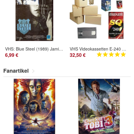
VHS: Blue Steel (1989) Jamie Lee Curtis - Oliver Stone - Neu + OVP
VHS Videokassetten E-240 Maxwell, BASF, . TDK... neu o. einmal bespielt! Top Preis!
6,99 €
32,50 €
Fanartikel