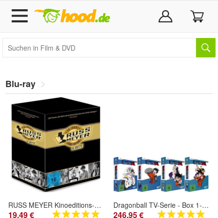
Blu-ray
RUSS MEYER Kinoeditions-box-die DRITTE Limitierte Edition MIT Kultige 5 DVD NEU
Dragonball TV-Serie - Box 1-4 - Episoden 1-101 - Blu-Ray - NEU
19,49 €
246,95 €