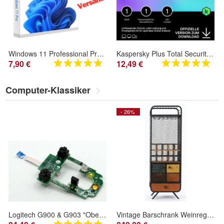
Windows 11 Professional Pro - Aktivierungsschlüssel Key - 3 Sekunden SOFORTversand
Kaspersky Plus Total Security 2026 - 1 Gerät / 1 Jahr - Windows/Mac - Per E-Mail
7,90 €
12,49 €
Computer-Klassiker
- 26%
Logitech G900 & G903 "Obere Platine" m. Links-Rechts-Klick 50M, Mittel-Klick
Vintage Barschrank Weinregal Metall Holz Loft Industrial Retro Regal