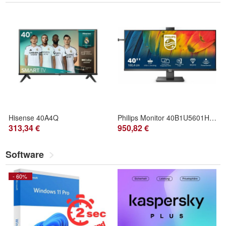
Hisense 40A4Q
Philips Monitor 40B1U5601H 00 (40B1U5601H/00)
313,34 €
950,82 €
Software
- 60%