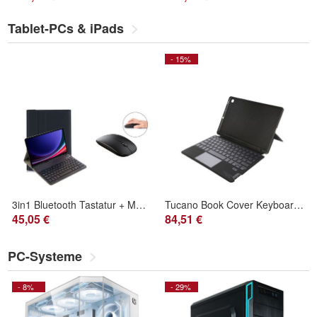
Tablet-PCs & iPads
- 15%
3in1 Bluetooth Tastatur + Maus + Cover für Samsung Galaxy Tab S9 2023 SM-X710
Tucano Book Cover Keyboard with Trackpad Tab S6 Lite
45,05 €
84,51 €
PC-Systeme
- 8%
- 29%