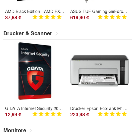
AMD Black Edition - AMD FX 8300 - 3.3 GHz - 8 Kerne - 8 Threads - Socket AM3+ - OEM
ASUS TUF Gaming GeForce RTX 4070 Ti 12GB GDDR6X OC Edition Grafikkarte
37,88 €
619,90 €
Drucker & Scanner
G DATA Internet Security 2024-2025 3 PC - 1 Jahr 365 Tage Vollversion aus Deutschland
Drucker Epson EcoTank M1120 mit innovativem Tintentanksystem
12,99 €
223,98 €
Monitore