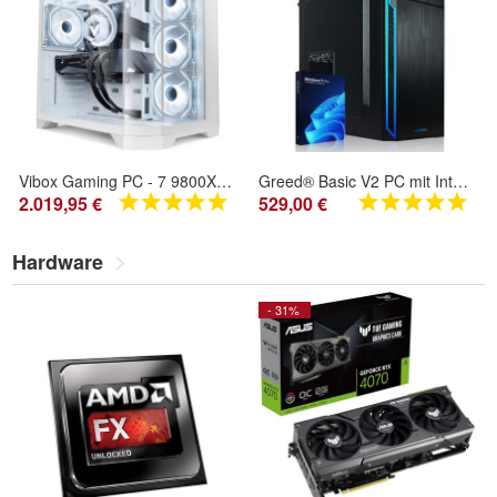
Vibox Gaming PC - 7 9800X3D - RTX 5070 - 32GB RAM - 1TB SSD
Greed® Basic V2 PC mit Intel Core i5 10400 - Schneller Rechner + Computer für Büro
2.019,95 €
529,00 €
Hardware
- 31%