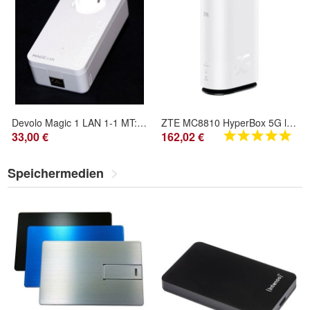
Devolo Magic 1 LAN 1-1 MT:3072 MT:3129 Powerline Powerlan Adapter dlan 1200Mbps
ZTE MC8810 HyperBox 5G lite weiß Telekom
33,00 €
162,02 €
Speichermedien