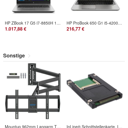
HP ZBook 17 G5 i7-8850H 17.3" FHD Webcam Quadro P3200 Win 11 Pro DE
HP ProBook 650 G1 i5-4200M 15.6" WXGA Webcam Win 10 Pro DE
1.017,88 €
216,77 €
Sonstige
Mountup 962mm Langarm TV Wandhalterung für 42–75 Zoll bis zu 45kg, Schwenkbar
InLine® Schnittstellenkarte, IDE 6,35cm (2,5Zoll) auf 2x CF Karte, schwarz