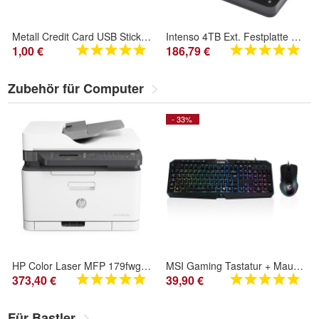
Metall Credit Card USB Stick Silber USB Flash Drive 2.0 metal silver Geldkarte
Intenso 4TB Ext. Festplatte Memory Case USB 3.0 2,5Zoll Schwarz
1,00 €
186,79 €
Zubehör für Computer
- 33%
HP Color Laser MFP 179fwg 4in1 Multifunktionsdrucker
MSI Gaming Tastatur + Maus | QWERTZ | Membran | Silent & Kabelgebunden | RGB
373,40 €
39,90 €
Für Bastler