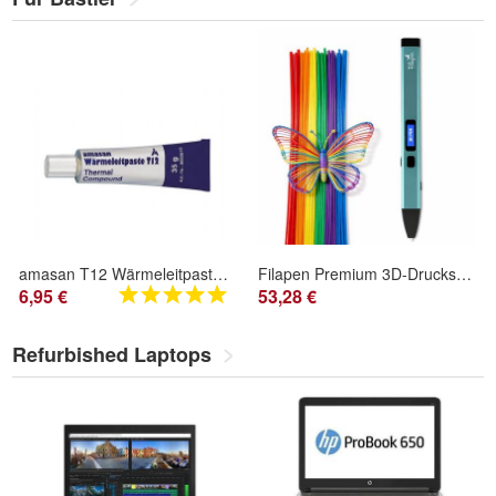
amasan T12 Wärmeleitpaste Tube 35g Siliconpaste, gute Wärmeleitfähigkeit
Filapen Premium 3D-Druckstift Set mit 250 PCL Filament-Sticks und Vorlagen
6,95 €
53,28 €
Refurbished Laptops