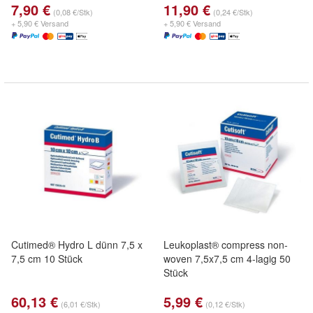
7,90 €
11,90 €
(0,08 €/Stk)
(0,24 €/Stk)
+ 5,90 € Versand
+ 5,90 € Versand
Cutimed® Hydro L dünn 7,5 x
Leukoplast® compress non-
7,5 cm 10 Stück
woven 7,5x7,5 cm 4-lagig 50
Stück
60,13 €
5,99 €
(6,01 €/Stk)
(0,12 €/Stk)