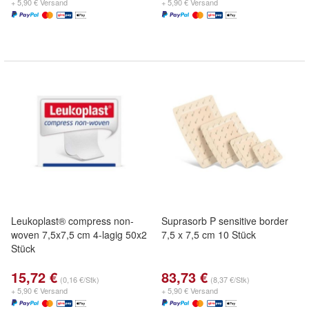
+ 5,90 € Versand
+ 5,90 € Versand
Leukoplast® compress non-
Suprasorb P sensitive border
woven 7,5x7,5 cm 4-lagig 50x2
7,5 x 7,5 cm 10 Stück
Stück
15,72 €
83,73 €
(0,16 €/Stk)
(8,37 €/Stk)
+ 5,90 € Versand
+ 5,90 € Versand