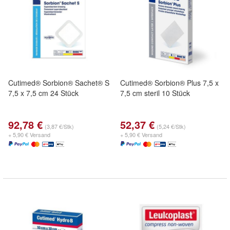
Cutimed® Sorbion® Sachet® S
Cutimed® Sorbion® Plus 7,5 x
7,5 x 7,5 cm 24 Stück
7,5 cm steril 10 Stück
92,78 €
52,37 €
(3,87 €/Stk)
(5,24 €/Stk)
+ 5,90 € Versand
+ 5,90 € Versand