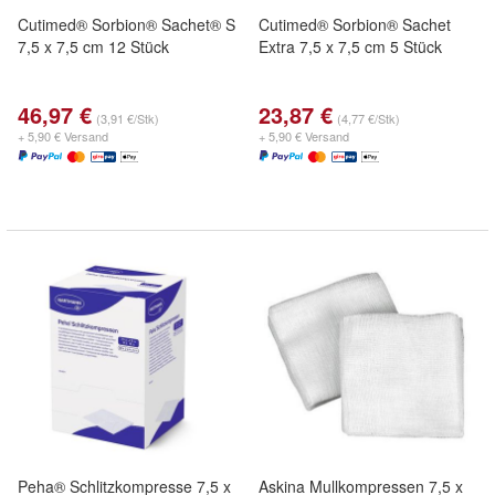
Cutimed® Sorbion® Sachet® S
Cutimed® Sorbion® Sachet
7,5 x 7,5 cm 12 Stück
Extra 7,5 x 7,5 cm 5 Stück
46,97 €
23,87 €
(3,91 €/Stk)
(4,77 €/Stk)
+ 5,90 € Versand
+ 5,90 € Versand
Peha® Schlitzkompresse 7,5 x
Askina Mullkompressen 7,5 x