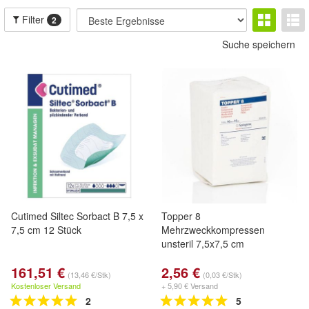
Filter
2
Suche speichern
Cutimed Siltec Sorbact B 7,5 x
Topper 8
7,5 cm 12 Stück
Mehrzweckkompressen
unsteril 7,5x7,5 cm
161,51 €
2,56 €
(13,46 €/Stk)
(0,03 €/Stk)
Kostenloser Versand
+ 5,90 € Versand
2
5