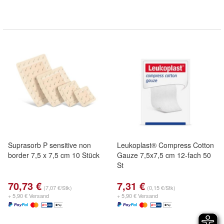
Suprasorb P sensitive non
Leukoplast® Compress Cotton
border 7,5 x 7,5 cm 10 Stück
Gauze 7,5x7,5 cm 12-fach 50
St
70,73 €
7,31 €
(7,07 €/Stk)
(0,15 €/Stk)
+ 5,90 € Versand
+ 5,90 € Versand