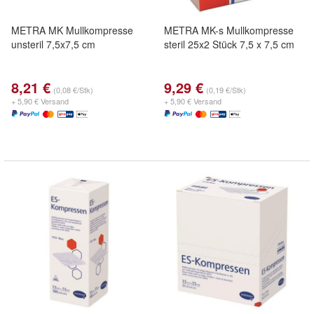
METRA MK Mullkompresse
METRA MK-s Mullkompresse
unsteril 7,5x7,5 cm
steril 25x2 Stück 7,5 x 7,5 cm
8,21 €
9,29 €
(0,08 €/Stk)
(0,19 €/Stk)
+ 5,90 € Versand
+ 5,90 € Versand