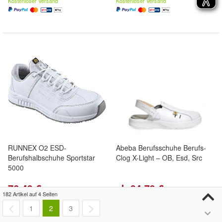
Kostenloser Versand
Kostenloser Versand
RUNNEX O2 ESD-
Abeba Berufsschuhe Berufs-
Berufshalbschuhe Sportstar
Clog X-Light – OB, Esd, Src
5000
76,49 €
ab 84,79 €
(76,49 €/)
(84,79 €/)
182 Artikel auf 4 Seiten
Kostenloser Versand
Kostenloser Versand
1
2
3