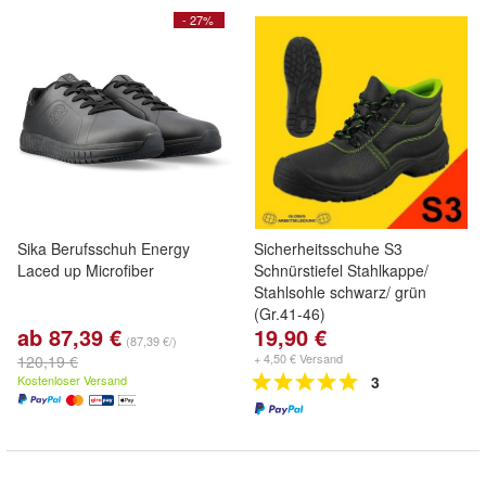
- 27%
Sika Berufsschuh Energy
Sicherheitsschuhe S3
Laced up Microfiber
Schnürstiefel Stahlkappe/
Stahlsohle schwarz/ grün
(Gr.41-46)
ab 87,39 €
19,90 €
(87,39 €/)
+ 4,50 € Versand
120,19 €
Kostenloser Versand
3