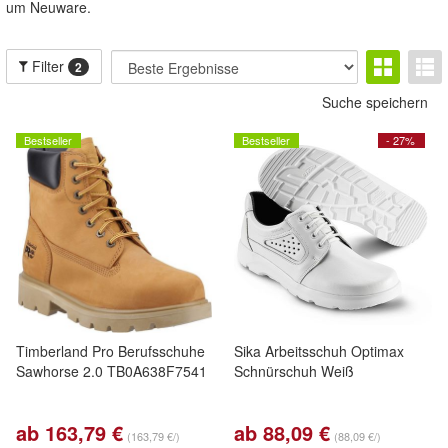
um Neuware.
Filter
2
Suche speichern
Bestseller
Bestseller
- 27%
Timberland Pro Berufsschuhe
Sika Arbeitsschuh Optimax
Sawhorse 2.0 TB0A638F7541
Schnürschuh Weiß
ab 163,79 €
ab 88,09 €
(163,79 €/)
(88,09 €/)