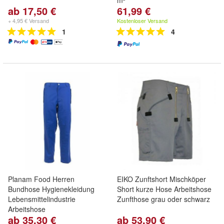
m²
ab 17,50 €
61,99 €
+ 4,95 € Versand
Kostenloser Versand
1
4
Planam Food Herren
EIKO Zunftshort Mischköper
Bundhose Hygienekleidung
Short kurze Hose Arbeitshose
Lebensmittelindustrie
Zunfthose grau oder schwarz
Arbeitshose
ab 35,30 €
ab 53,90 €