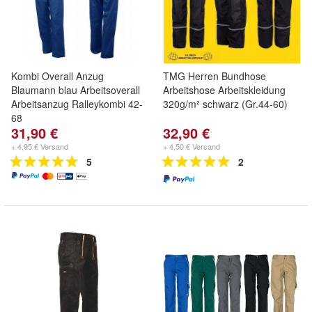
Kombi Overall Anzug
TMG Herren Bundhose
Blaumann blau Arbeitsoverall
Arbeitshose Arbeitskleidung
Arbeitsanzug Ralleykombi 42-
320g/m² schwarz (Gr.44-60)
68
31,90 €
32,90 €
+ 4,95 € Versand
+ 4,50 € Versand
5
2