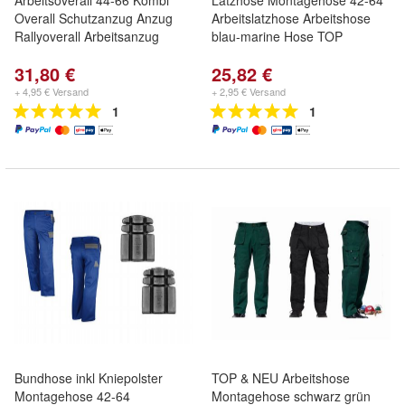
Arbeitsoverall 44-66 Kombi
Latzhose Montagehose 42-64
Overall Schutzanzug Anzug
Arbeitslatzhose Arbeitshose
Rallyoverall Arbeitsanzug
blau-marine Hose TOP
31,80 €
25,82 €
+ 4,95 € Versand
+ 2,95 € Versand
1
1
Bundhose inkl Kniepolster
TOP & NEU Arbeitshose
Montagehose 42-64
Montagehose schwarz grün