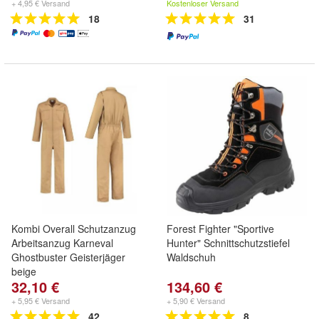
+ 4,95 € Versand
Kostenloser Versand
18
31
Kombi Overall Schutzanzug
Forest Fighter "Sportive
Arbeitsanzug Karneval
Hunter" Schnittschutzstiefel
Ghostbuster Geisterjäger
Waldschuh
beige
32,10 €
134,60 €
+ 5,95 € Versand
+ 5,90 € Versand
42
8