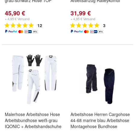
grau-schwarz Hose TOP
Arbeitsanzug Ralleykombi
45,90 €
31,99 €
+ 4,95 € Versand
+ 4,95 € Versand
12
3
Malerhose Arbeitshose Hose
Arbeitshose Herren Cargohose
Arbeitsbundhose weiß-grau
44-68 marine blau Arbeitshose
IQONIC + Arbeitshandschuhe
Montagehose Bundhose