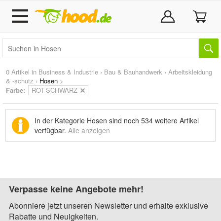
0 Artikel in
Business & Industrie
›
Bau & Bauhandwerk
›
Arbeitskleidung
& -schutz
›
Hosen
>
Farbe:
ROT-SCHWARZ
In der Kategorie Hosen sind noch
534 weitere Artikel
verfügbar.
Alle anzeigen
Verpasse keine Angebote mehr!
Abonniere jetzt unseren Newsletter und erhalte exklusive
Rabatte und Neuigkeiten.